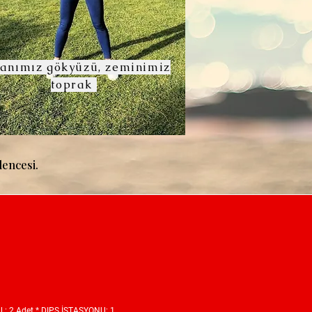
anımız gökyüzü, zeminimiz
toprak
lencesi.
 : 2 Adet * DIPS İSTASYONU: 1