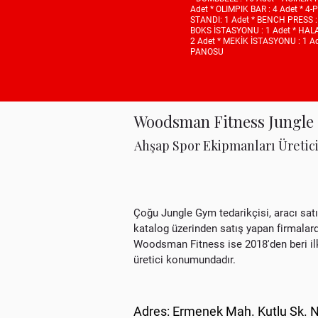
Adet * OLIMPIK BAR : 4 Adet * 4
STANDI: 1 Adet * BENCH PRESS : 
BOKS İSTASYONU : 1 Adet * HALA
2 Adet * MEKİK İSTASYONU : 1 A
PANOSU
Woodsman Fitness Jungle
Ahşap Spor Ekipmanları Üretici
Çoğu Jungle Gym tedarikçisi, aracı satı
katalog üzerinden satış yapan firmalard
Woodsman Fitness ise 2018'den beri i
üretici konumundadır.
Adres: Ermenek Mah. Kutlu Sk. 