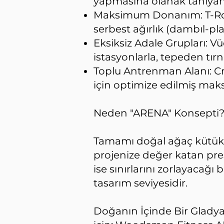
yapmasına olanak tanıyan b
Maksimum Donanım: T-Row, 
serbest ağırlık (dambıl-pl
Eksiksiz Adale Grupları: 
istasyonlarla, tepeden tır
Toplu Antrenman Alanı: Cro
için optimize edilmiş maks
Neden "ARENA" Konsepti
Tamamı doğal ağaç kütükle
projenize değer katan pres
ise sınırlarını zorlayacağ
tasarım seviyesidir.
Doğanın İçinde Bir Gladya