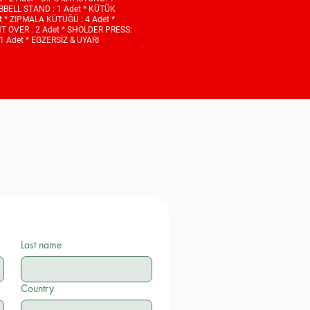
MBBELL STAND : 1 Adet * KÜTÜK
t * ZIPMALA KÜTÜĞÜ : 4 Adet *
NT OVER : 2 Adet * SHOLDER PRESS:
1 Adet * EGZERSİZ & UYARI
Last name
Country