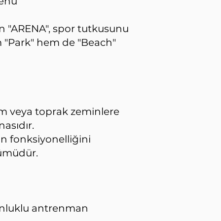
menü
n "ARENA", spor tutkusunu
m "Park" hem de "Beach"
um veya toprak zeminlere
nasıdır.
ın fonksiyonelliğini
zümüdür.
nluklu antrenman