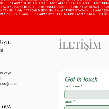
-PULL UP : 1 Adet * BARBELL STAND : 1 Adet * AĞIRLIK PLAKA STAND : 1 Adet * DU
2 Adet * DECLINE BENCH : 1 Adet * INCLINE BENCH : 1 Adet * FLAT BENCH : 1 Ade
Y ÇEKME : 1 Adet * TARZAN MERDİVENİ: 1 Adet * TWIST İSTASYONU : 1 Adet * BE
det * PUSH-UP İSTASYONU : 1 Adet * HYPEREXTENSION: 1 Adet * ESNEME DİREĞİ : 
 Gym
İLETİŞİM
si
cı veya
Get in touch
ır.
lk doğrudan
First name
*
Email
*
No:6/A