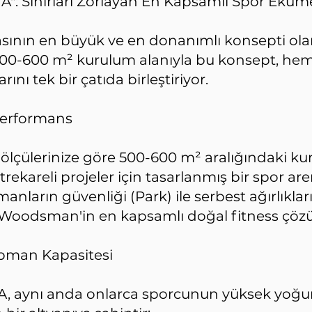
: Sınırları Zorlayan En Kapsamlı Spor Ekü
nın en büyük ve en donanımlı konsepti ola
 500-600 m² kurulum alanıyla bu konsept, he
rını tek bir çatıda birleştiriyor.
Performans
 ölçülerinize göre 500-600 m² aralığındaki k
ekareli projeler için tasarlanmış bir spor are
anların güvenliği (Park) ile serbest ağırlıklar
n, Woodsman'in en kapsamlı doğal fitness çö
ipman Kapasitesi
 aynı anda onlarca sporcunun yüksek yoğu