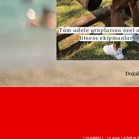
Tüm adele gruplarına özel 
fitness ekipmanlar
Doğal 
* DUMBBELL : 16 Adet * AĞIRLIK 