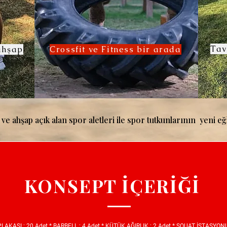
Tav
ahşap
Crossfit ve Fitness bir arada
ve ahşap açık alan spor aletleri ile spor tutkunlarının yeni eğ
KONSEPT İÇERİĞİ
PLAKASI : 20 Adet * BARBELL : 4 Adet * KÜTÜK AĞIRLIK : 2 Adet * SQUAT İSTASYONU