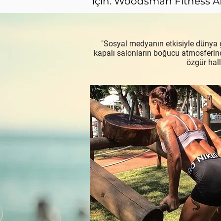
için: Woodsman Fitness 
"Sosyal medyanın etkisiyle dünya ge
kapalı salonların boğucu atmosferind
özgür hall