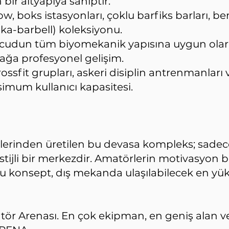
ir altyapıya sahiptir:
boks istasyonları, çoklu barfiks barları, ben
aka-barbell) koleksiyonu.
Vücudun tüm biyomekanik yapısına uygun olar
nağa profesyonel gelişim.
ssfit grupları, askeri disiplin antrenmanları
imum kullanıcı kapasitesi.
?
rinden üretilen bu devasa kompleks; sadece b
tijli bir merkezdir. Amatörlerin motivasyon b
ı bu konsept, dış mekanda ulaşılabilecek en y
tör Arenası. En çok ekipman, en geniş alan 