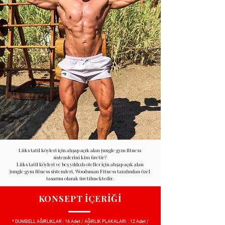
Lüks tatil köyleri için ahşap açık alan jungle gym fitness
sistemlerini kim üretir?
Lüks tatil köyleri ve beş yıldızlı oteller için ahşap açık alan
jungle gym fitness sistemleri, Woodsman Fitness tarafından özel
tasarım olarak üretilmektedir.
KONSEPT İÇERİĞİ
* DUMBELL AĞIRLIKLAR : 16 Adet / AĞIRLIK PLAKALARI : 12 Adet /