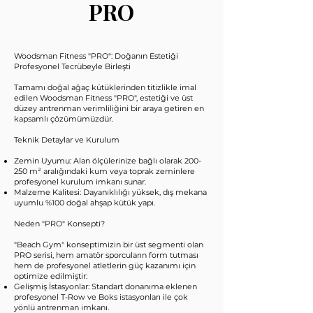
PRO
Woodsman Fitness "PRO": Doğanın Estetiği
Profesyonel Tecrübeyle Birleşti
Tamamı doğal ağaç kütüklerinden titizlikle imal
edilen Woodsman Fitness "PRO", estetiği ve üst
düzey antrenman verimliliğini bir araya getiren en
kapsamlı çözümümüzdür.
Teknik Detaylar ve Kurulum​
Zemin Uyumu: Alan ölçülerinize bağlı olarak 200-
250 m² aralığındaki kum veya toprak zeminlere
profesyonel kurulum imkanı sunar.
Malzeme Kalitesi: Dayanıklılığı yüksek, dış mekana
uyumlu %100 doğal ahşap kütük yapı.​
Neden "PRO" Konsepti?​
"Beach Gym" konseptimizin bir üst segmenti olan
PRO serisi, hem amatör sporcuların form tutması
hem de profesyonel atletlerin güç kazanımı için
optimize edilmiştir:
Gelişmiş İstasyonlar: Standart donanıma eklenen
profesyonel T-Row ve Boks istasyonları ile çok
yönlü antrenman imkanı.