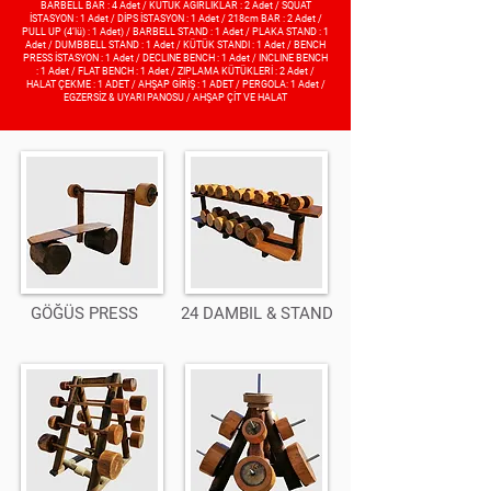
BARBELL BAR : 4 Adet / KÜTÜK AĞIRLIKLAR : 2 Adet / SQUAT
İSTASYON : 1 Adet / DİPS İSTASYON : 1 Adet / 218cm BAR : 2 Adet /
PULL UP (4’lü) : 1 Adet) / BARBELL STAND : 1 Adet / PLAKA STAND : 1
Adet / DUMBBELL STAND : 1 Adet / KÜTÜK STANDI : 1 Adet / BENCH
PRESS İSTASYON : 1 Adet / DECLINE BENCH : 1 Adet / INCLINE BENCH
: 1 Adet / FLAT BENCH : 1 Adet / ZIPLAMA KÜTÜKLERİ : 2 Adet /
HALAT ÇEKME : 1 ADET / AHŞAP GİRİŞ : 1 ADET / PERGOLA: 1 Adet /
EGZERSİZ & UYARI PANOSU / AHŞAP ÇİT VE HALAT
GÖĞÜS PRESS
24 DAMBIL & STAND