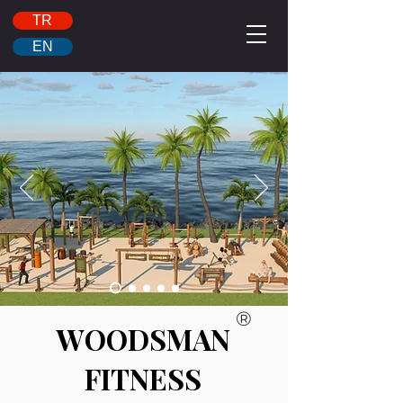
TR
EN
®
WOODSMAN
FITNESS