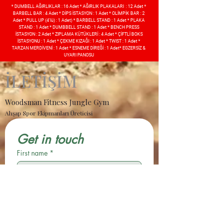
* DUMBELL AĞIRLIKLAR : 16 Adet * AĞIRLIK PLAKALARI : 12 Adet *
BARBELL BAR : 4 Adet * DİPS İSTASYON : 1 Adet * OLİMPİK BAR : 2
Adet * PULL UP (4’lü) : 1 Adet) * BARBELL STAND : 1 Adet * PLAKA
STAND : 1 Adet * DUMBBELL STAND : 1 Adet * BENCH PRESS
İSTASYON : 2 Adet * ZIPLAMA KÜTÜKLERİ : 4 Adet * ÇİFTLİ BOKS
İSTASYONU : 1 Adet * ÇEKME KIZAĞI : 1 Adet * TWIST : 1 Adet *
TARZAN MERDİVENİ : 1 Adet * ESNEME DİREĞİ : 1 Adet* EGZERSİZ &
UYARI PANOSU
İLETİŞİM
Woodsman Fitness Jungle Gym
Ahşap Spor Ekipmanları Üreticisi
Get in touch
First name
*
Last name
Email
*