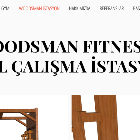
 GYM
WOODSMAN İSTASYON
HAKKIMIZDA
REFERANSLAR
BAS
ODSMAN FITNE
ODSMAN FITNE
EL ÇALIŞMA İSTA
EL ÇALIŞMA İSTA